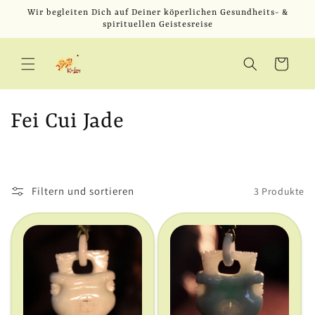
Direkt
Wir begleiten Dich auf Deiner köperlichen Gesundheits- &
zum
spirituellen Geistesreise
Inhalt
Warenkorb
K
Fei Cui Jade
a
t
Filtern und sortieren
3 Produkte
e
g
o
r