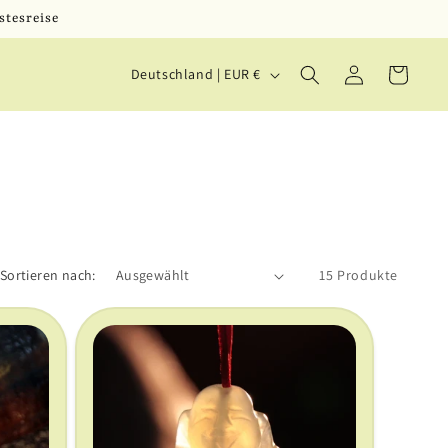
stesreise
L
Einloggen
Warenkorb
Deutschland | EUR €
a
n
d
/
R
e
Sortieren nach:
15 Produkte
g
i
o
n