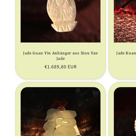
o
r
i
e
Jade Guan Yin Anhänger aus Xiou Yan
Jade Kuan
Jade
Normaler
€1.689,80 EUR
:
Preis