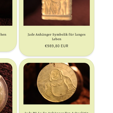
chen
Jade Anhänger Symbolik für langes
Leben
Normaler
€989,80 EUR
Preis