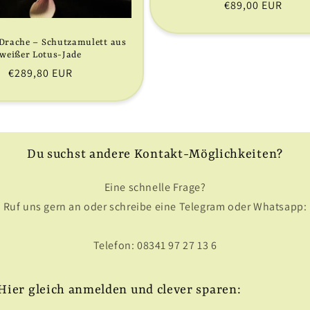
Normaler
€89,00 EUR
Preis
Drache – Schutzamulett aus
weißer Lotus-Jade
Normaler
€289,80 EUR
Preis
Du suchst andere Kontakt-Möglichkeiten?
Eine schnelle Frage?
Ruf uns gern an oder schreibe eine Telegram oder Whatsapp:
Telefon: 08341 97 27 13 6
Hier gleich anmelden und clever sparen: