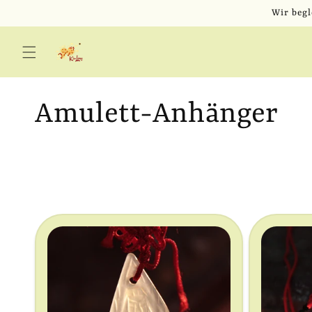
Direkt
Wir begl
zum
Inhalt
K
Amulett-Anhänger
a
t
e
g