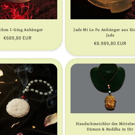
chen I-Ging Anhänger
Jade Mi Lo Fu Anhänger aus Xi
Jade
Normaler
€689,80 EUR
Normaler
€8.989,80 EUR
Preis
Preis
Handschmeichler des Mittelw
Dämon & Buddha in Dir