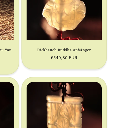
ou Yan
Dickbauch Buddha Anhänger
Normaler
€549,80 EUR
Preis