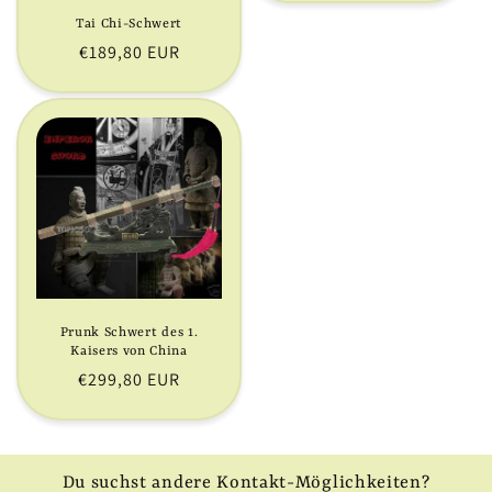
i
Tai Chi-Schwert
Normaler
€189,80 EUR
e
Preis
:
Prunk Schwert des 1.
Kaisers von China
Normaler
€299,80 EUR
Preis
Du suchst andere Kontakt-Möglichkeiten?