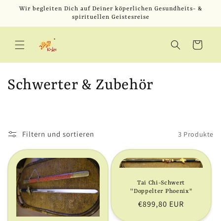
Direkt
Wir begleiten Dich auf Deiner köperlichen Gesundheits- &
zum
spirituellen Geistesreise
Inhalt
Warenkorb
K
Schwerter & Zubehör
a
t
Filtern und sortieren
3 Produkte
e
g
Tai Chi-Schwert
o
''Doppelter Phoenix"
Normaler
€899,80 EUR
r
Preis