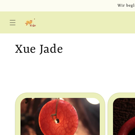
Direkt
Wir begl
zum
Inhalt
K
Xue Jade
a
t
e
g