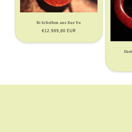
o
r
Bi Scheiben aus Xue Yu
Normaler
€12.989,80 EUR
i
Preis
e
Dam
: