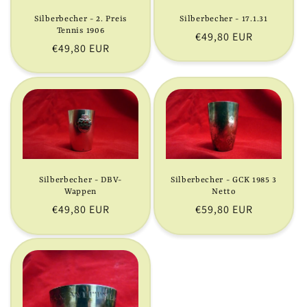
Silberbecher - 2. Preis
Silberbecher - 17.1.31
Tennis 1906
Normaler
€49,80 EUR
Normaler
€49,80 EUR
Preis
Preis
Silberbecher - DBV-
Silberbecher - GCK 1985 3
Wappen
Netto
Normaler
€49,80 EUR
Normaler
€59,80 EUR
Preis
Preis