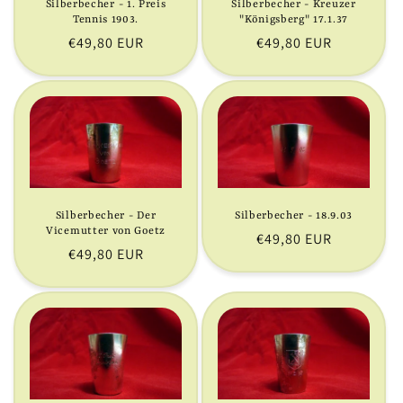
Silberbecher - 1. Preis
Silberbecher - Kreuzer
i
Tennis 1903.
"Königsberg" 17.1.37
Normaler
€49,80 EUR
Normaler
€49,80 EUR
e
Preis
Preis
:
Silberbecher - Der
Silberbecher - 18.9.03
Vicemutter von Goetz
Normaler
€49,80 EUR
Normaler
€49,80 EUR
Preis
Preis