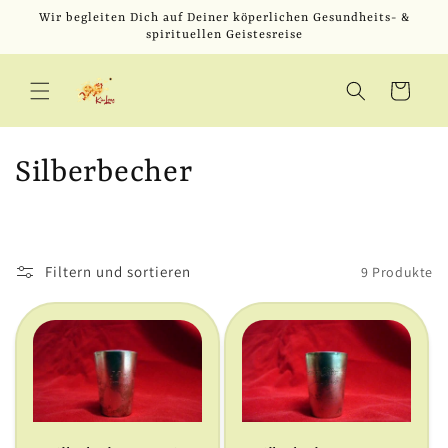
Direkt
Wir begleiten Dich auf Deiner köperlichen Gesundheits- &
zum
spirituellen Geistesreise
Inhalt
Warenkorb
K
Silberbecher
a
t
Filtern und sortieren
9 Produkte
e
g
o
r