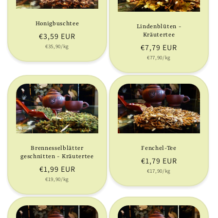
Honigbuschtee
Lindenblüten -
Normaler
€3,59 EUR
Kräutertee
Normaler
€7,79 EUR
Grundpreis
Preis
€35,90/kg
Grundpreis
Preis
€77,90/kg
Brennesselblätter
Fenchel-Tee
geschnitten - Kräutertee
Normaler
€1,79 EUR
Normaler
€1,99 EUR
Grundpreis
Preis
€17,90/kg
Grundpreis
Preis
€19,90/kg