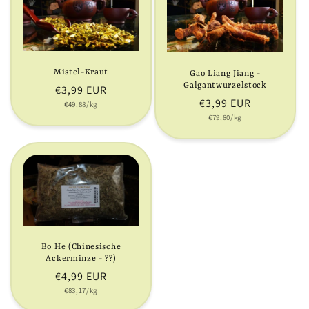
Mistel-Kraut
Gao Liang Jiang -
Galgantwurzelstock
Normaler
€3,99 EUR
Normaler
€3,99 EUR
Grundpreis
Preis
€49,88/kg
Grundpreis
Preis
€79,80/kg
Bo He (Chinesische
Ackerminze - ??)
Normaler
€4,99 EUR
Grundpreis
Preis
€83,17/kg