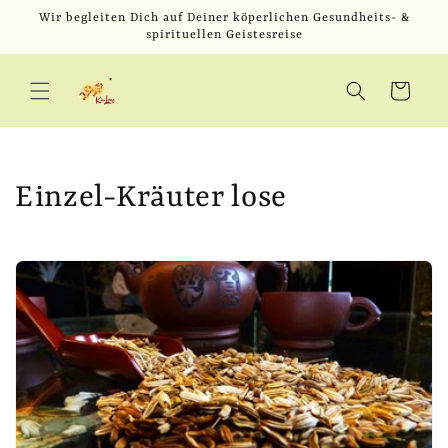
Direkt
Wir begleiten Dich auf Deiner köperlichen Gesundheits- &
zum
spirituellen Geistesreise
Inhalt
Warenkorb
K
Einzel-Kräuter lose
a
t
e
g
o