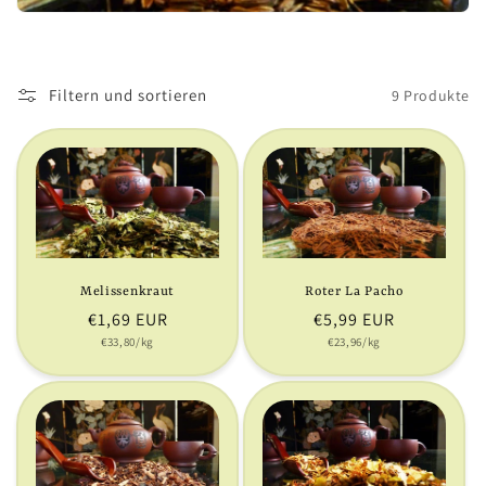
r
i
e
Filtern und sortieren
9 Produkte
:
Melissenkraut
Roter La Pacho
Normaler
€1,69 EUR
Normaler
€5,99 EUR
Grundpreis
Grundpreis
Preis
€33,80/kg
Preis
€23,96/kg