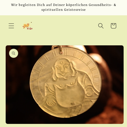
Direkt
Wir begleiten Dich auf Deiner köperlichen Gesundheits- &
zum
spirituellen Geistesreise
Inhalt
Warenkorb
u
oduktinformationen
ringen
Medien