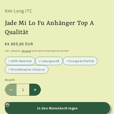
1
in
Kim Long ITC
Modal
öffnen
Jade Mi Lo Fu Anhänger Top A
Qualität
Normaler
€4.889,80 EUR
Preis
Inkl. Steuern.
Versand
wird beim Checkout berechnet
✓
100% Natürlich
✓
Laborgeprüft
✓
Energie & Vitalität
✓
Einnahmeplan inklusive
Anzahl
Anzahl
Verringere
Erhöhe
die
die
Menge
Menge
für
für
In den Warenkorb legen
Jade
Jade