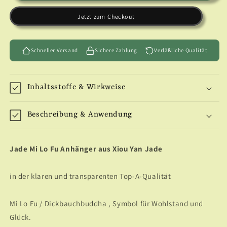
Mi
Mi
Jetzt zum Checkout
Lo
Lo
Fu
Fu
Anhänger
Anhänger
Top
Schneller Versand
Top
Sichere Zahlung
Verläßliche Qualität
A
A
Qualität
Qualität
Inhaltsstoffe & Wirkweise
Beschreibung & Anwendung
Jade Mi Lo Fu Anhänger aus Xiou Yan Jade
in der klaren und transparenten Top-A-Qualität
Mi Lo Fu / Dickbauchbuddha , Symbol für Wohlstand und
Glück.