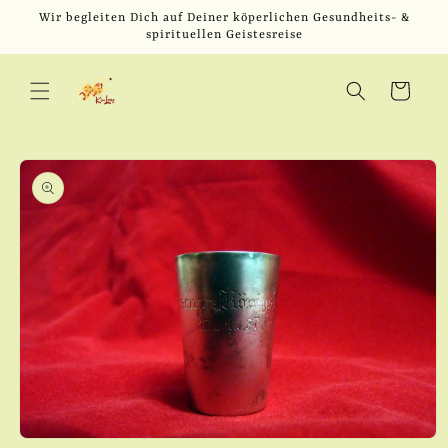
Direkt
Wir begleiten Dich auf Deiner köperlichen Gesundheits- &
zum
spirituellen Geistesreise
Inhalt
Warenkorb
u
oduktinformationen
ringen
Medien