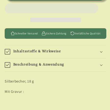
-
-
Kreuzer
Kreuzer
&quot;Königsberg&quot;
&quot;Königsberg&quot;
17.1.37
17.1.37
Schneller Versand
Sichere Zahlung
Verläßliche Qualität
Inhaltsstoffe & Wirkweise
Beschreibung & Anwendung
Silberbecher, 18 g
Mit Gravur :