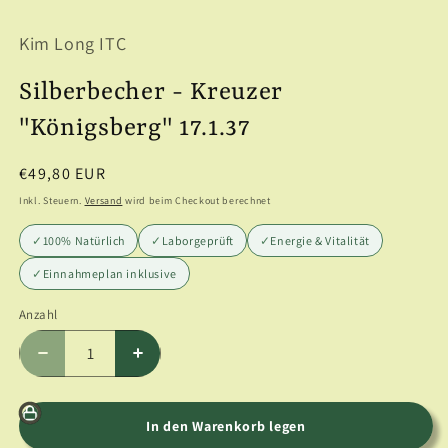
1
in
Kim Long ITC
Modal
öffnen
Silberbecher - Kreuzer
"Königsberg" 17.1.37
Normaler
€49,80 EUR
Preis
Inkl. Steuern.
Versand
wird beim Checkout berechnet
✓
100% Natürlich
✓
Laborgeprüft
✓
Energie & Vitalität
✓
Einnahmeplan inklusive
Anzahl
Anzahl
Verringere
Erhöhe
die
die
Menge
Menge
für
für
In den Warenkorb legen
Silberbecher
Silberbecher