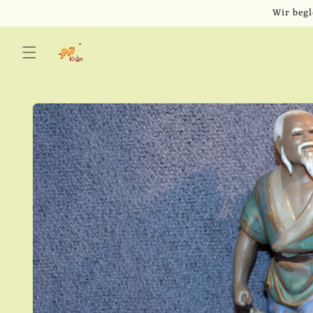
Direkt
Wir begl
zum
Inhalt
Zu
Produktinformationen
springen