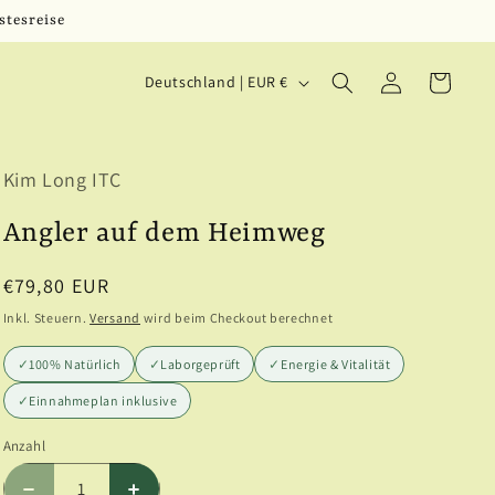
stesreise
L
Einloggen
Warenkorb
Deutschland | EUR €
a
n
Kim Long ITC
d
/
Angler auf dem Heimweg
R
Normaler
€79,80 EUR
e
Preis
Inkl. Steuern.
Versand
wird beim Checkout berechnet
g
✓
100% Natürlich
✓
Laborgeprüft
✓
Energie & Vitalität
i
✓
Einnahmeplan inklusive
o
Anzahl
Anzahl
n