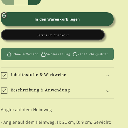
Verringere
Erhöhe
die
die
Menge
Menge
für
für
In den Warenkorb legen
Angler
Angler
auf
auf
Jetzt zum Checkout
dem
dem
Heimweg
Heimweg
Schneller Versand
Sichere Zahlung
Verläßliche Qualität
Inhaltsstoffe & Wirkweise
Beschreibung & Anwendung
Angler auf dem Heimweg
- Angler auf dem Heimweg, H: 21 cm, B: 9 cm, Gewicht: