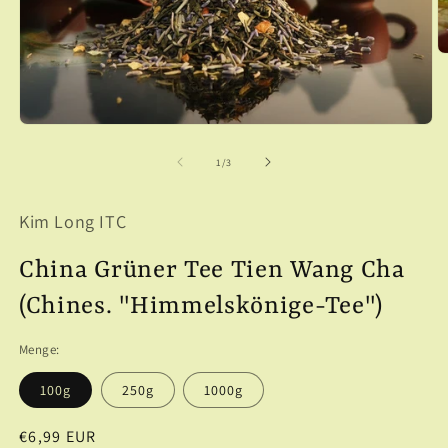
M
2
in
M
ö
Medien
1
in
von
1
/
3
Modal
öffnen
Kim Long ITC
China Grüner Tee Tien Wang Cha
(Chines. "Himmelskönige-Tee")
Menge:
100g
250g
1000g
Normaler
€6,99 EUR