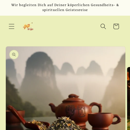
Direkt
Wir begleiten Dich auf Deiner köperlichen Gesundheits- &
zum
spirituellen Geistesreise
Inhalt
Warenkorb
u
oduktinformationen
ringen