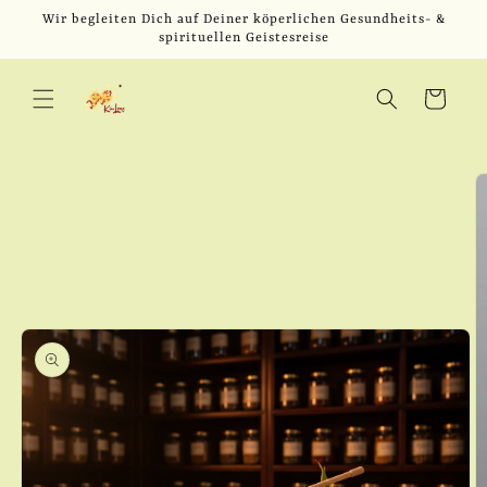
Direkt
Wir begleiten Dich auf Deiner köperlichen Gesundheits- &
zum
spirituellen Geistesreise
Inhalt
Warenkorb
u
oduktinformationen
ringen