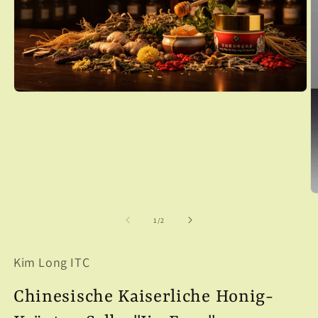
Medien
1
in
Modal
öffnen
M
2
in
von
1
/
2
M
ö
Kim Long ITC
Chinesische Kaiserliche Honig-