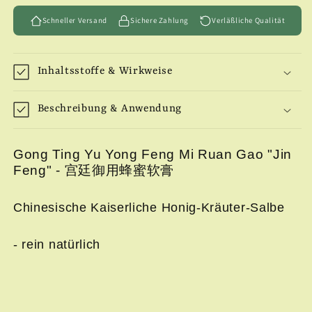
Feng&quot;
Feng&quot;
Schneller Versand
Sichere Zahlung
Verläßliche Qualität
Inhaltsstoffe & Wirkweise
Beschreibung & Anwendung
Gong Ting Yu Yong Feng Mi Ruan Gao "Jin
Feng" - 宫廷御用蜂蜜软膏
Chinesische Kaiserliche Honig-Kräuter-Salbe
- rein natürlich