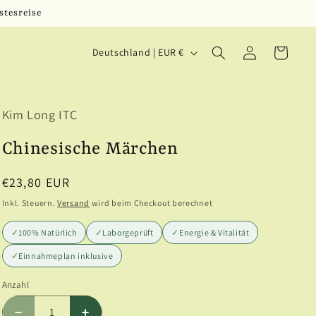
stesreise
L
Einloggen
Warenkorb
Deutschland | EUR €
a
n
Kim Long ITC
d
/
Chinesische Märchen
R
Normaler
€23,80 EUR
e
Preis
Inkl. Steuern.
Versand
wird beim Checkout berechnet
g
✓
100% Natürlich
✓
Laborgeprüft
✓
Energie & Vitalität
i
✓
Einnahmeplan inklusive
o
Anzahl
Anzahl
n