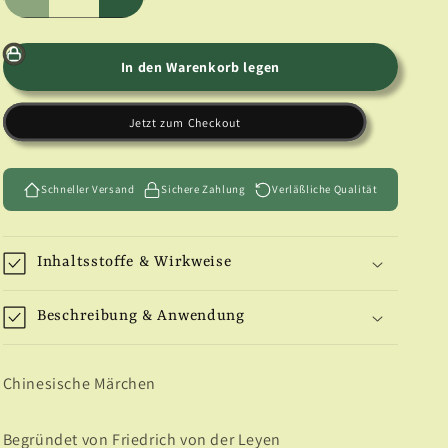
Verringere
Erhöhe
die
die
Menge
Menge
für
für
In den Warenkorb legen
Chinesische
Chinesische
Märchen
Märchen
Jetzt zum Checkout
Schneller Versand
Sichere Zahlung
Verläßliche Qualität
Inhaltsstoffe & Wirkweise
Beschreibung & Anwendung
Chinesische Märchen
Begründet von Friedrich von der Leyen