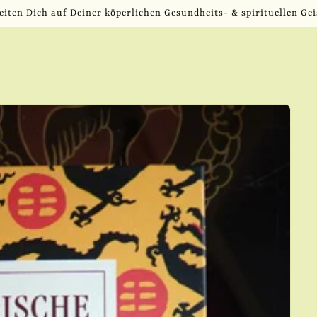
eiten Dich auf Deiner köperlichen Gesundheits- & spirituellen Gei