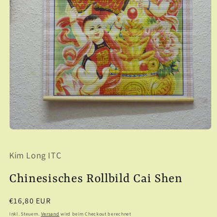
Medien
1
in
Kim Long ITC
Modal
öffnen
Chinesisches Rollbild Cai Shen
Normaler
€16,80 EUR
Preis
Inkl. Steuern.
Versand
wird beim Checkout berechnet