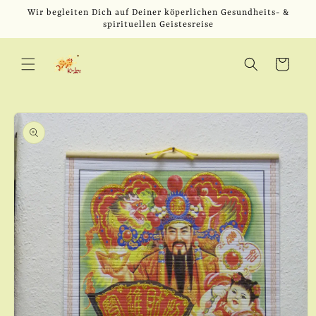
Direkt
Wir begleiten Dich auf Deiner köperlichen Gesundheits- &
zum
spirituellen Geistesreise
Inhalt
Warenkorb
u
oduktinformationen
ringen