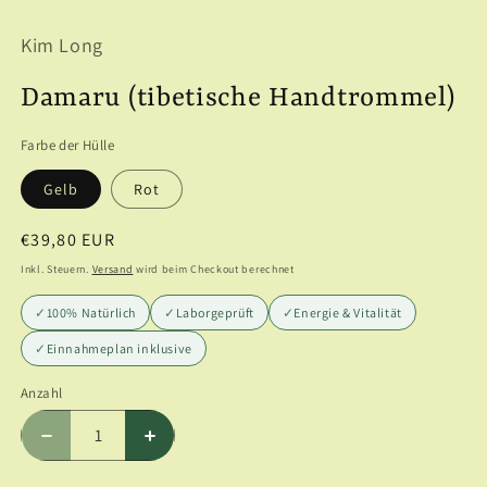
ö
öffnen
Kim Long
Damaru (tibetische Handtrommel)
Farbe der Hülle
Gelb
Rot
Normaler
€39,80 EUR
Preis
Inkl. Steuern.
Versand
wird beim Checkout berechnet
✓
100% Natürlich
✓
Laborgeprüft
✓
Energie & Vitalität
✓
Einnahmeplan inklusive
Anzahl
Anzahl
Verringere
Erhöhe
die
die