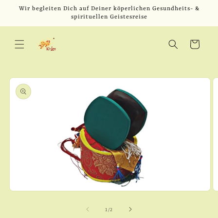
Direkt
Wir begleiten Dich auf Deiner köperlichen Gesundheits- &
zum
spirituellen Geistesreise
Inhalt
Warenkorb
u
oduktinformationen
ringen
M
Medien
2
1
in
in
von
1
/
2
M
Modal