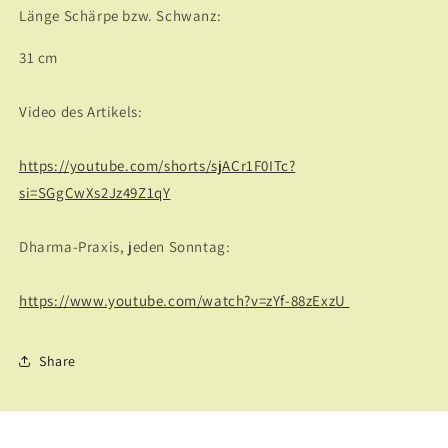
Länge Schärpe bzw. Schwanz:
31 cm
Video des Artikels:
https://youtube.com/shorts/sjACr1F0ITc?
si=SGgCwXs2Jz49Z1qY
Dharma-Praxis, jeden Sonntag:
https://www.youtube.com/watch?v=zYf-88zExzU
Share