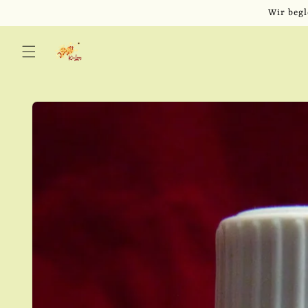
Direkt
Wir begl
zum
Inhalt
Zu
Produktinformationen
springen