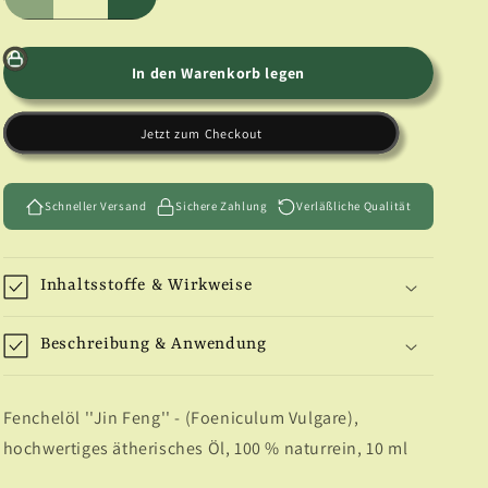
Verringere
Erhöhe
die
die
Menge
Menge
für
für
In den Warenkorb legen
Fenchel-
Fenchel-
Öl
Öl
Jetzt zum Checkout
Schneller Versand
Sichere Zahlung
Verläßliche Qualität
Inhaltsstoffe & Wirkweise
Beschreibung & Anwendung
Fenchelöl ''Jin Feng'' - (Foeniculum Vulgare),
hochwertiges ätherisches Öl, 100 % naturrein, 10 ml