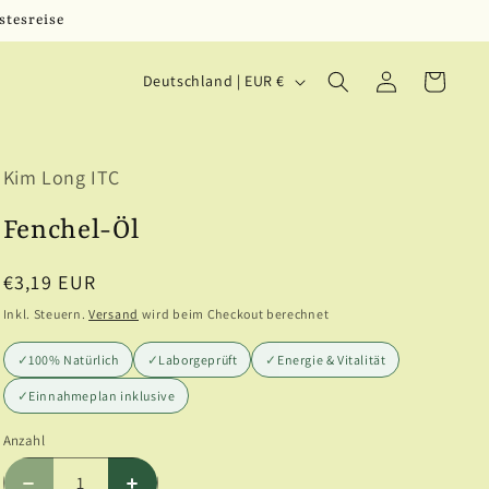
stesreise
L
Einloggen
Warenkorb
Deutschland | EUR €
a
n
Kim Long ITC
d
/
Fenchel-Öl
R
Normaler
€3,19 EUR
e
Preis
Inkl. Steuern.
Versand
wird beim Checkout berechnet
g
✓
100% Natürlich
✓
Laborgeprüft
✓
Energie & Vitalität
i
✓
Einnahmeplan inklusive
o
Anzahl
Anzahl
n