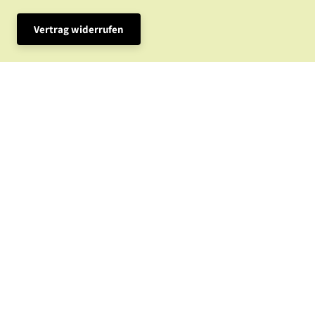
Vertrag widerrufen
Infos und News, Rabatte und tolle Aktionen? 
E-Mail
Land/Region
Deutschland | EUR €
© 2026,
Kim Long
Powered by Shopify
Datenschutzerklärung
Versand