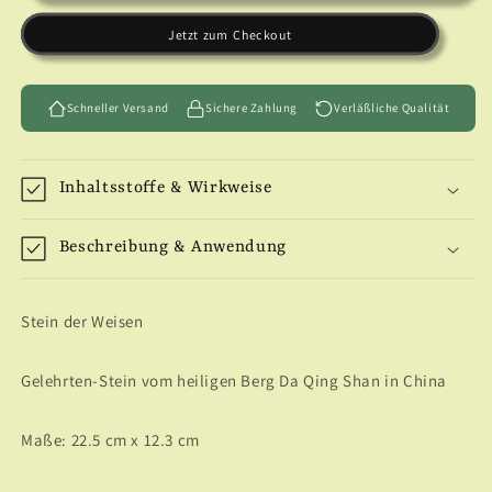
-
-
Jetzt zum Checkout
Stein
Stein
-
-
Landschaft
Landschaft
Schneller Versand
Sichere Zahlung
Verläßliche Qualität
Inhaltsstoffe & Wirkweise
Beschreibung & Anwendung
Stein der Weisen
Gelehrten-Stein vom heiligen Berg Da Qing Shan in China
Maße: 22.5 cm x 12.3 cm