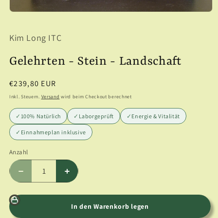
Medien
1
in
Kim Long ITC
Modal
öffnen
Gelehrten - Stein - Landschaft
Normaler
€239,80 EUR
Preis
Inkl. Steuern.
Versand
wird beim Checkout berechnet
✓
100% Natürlich
✓
Laborgeprüft
✓
Energie & Vitalität
✓
Einnahmeplan inklusive
Anzahl
Anzahl
Verringere
Erhöhe
die
die
Menge
Menge
für
für
In den Warenkorb legen
Gelehrten
Gelehrten