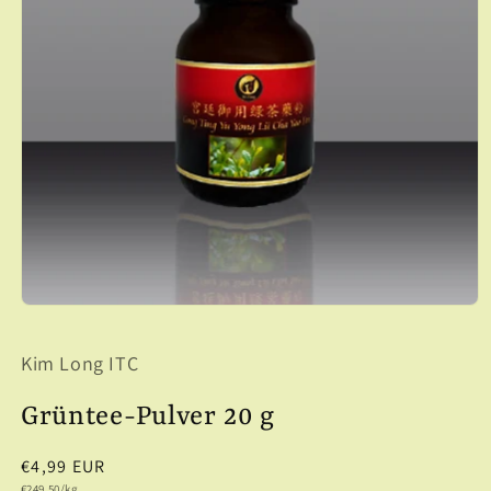
Medien
1
in
Kim Long ITC
Modal
öffnen
Grüntee-Pulver 20 g
Normaler
€4,99 EUR
Grundpreis
€249,50/kg