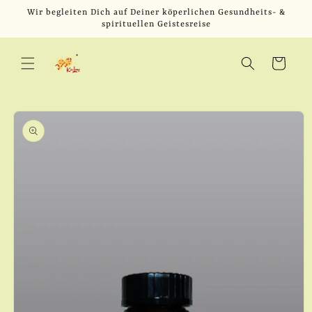
Direkt
Wir begleiten Dich auf Deiner köperlichen Gesundheits- &
zum
spirituellen Geistesreise
Inhalt
Warenkorb
u
oduktinformationen
ringen