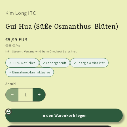
1
in
Kim Long ITC
Modal
öffnen
Gui Hua (Süße Osmanthus-Blüten)
Normaler
€5,99 EUR
Grundpreis
Preis
€599,00/kg
Inkl. Steuern.
Versand
wird beim Checkout berechnet
✓
100% Natürlich
✓
Laborgeprüft
✓
Energie & Vitalität
✓
Einnahmeplan inklusive
Anzahl
Anzahl
Verringere
Erhöhe
die
die
Menge
Menge
für
für
In den Warenkorb legen
Gui
Gui
Hua
Hua