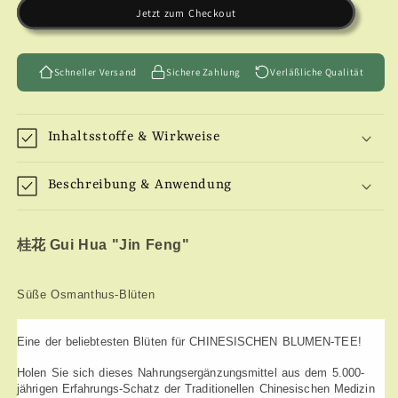
Jetzt zum Checkout
(Süße
(Süße
Osmanthus-
Osmanthus-
Blüten)
Blüten)
Schneller Versand
Sichere Zahlung
Verläßliche Qualität
Inhaltsstoffe & Wirkweise
Beschreibung & Anwendung
桂花
Gui Hua "Jin Feng"
Süße Osmanthus-Blüten
Eine der beliebtesten Blüten für CHINESISCHEN BLUMEN-TEE!
Holen Sie sich dieses Nahrungsergänzungsmittel aus dem 5.000-
jährigen Erfahrungs-Schatz der Traditionellen Chinesischen Medizin