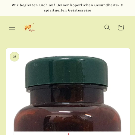
Direkt
Wir begleiten Dich auf Deiner köperlichen Gesundheits- &
zum
spirituellen Geistesreise
Inhalt
Warenkorb
u
oduktinformationen
ringen