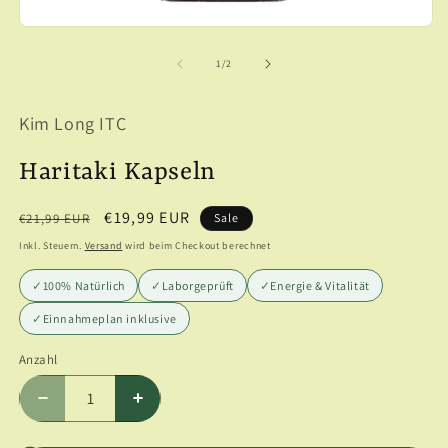
Medien
1
in
von
1
/
2
Modal
öffnen
Kim Long ITC
Haritaki Kapseln
Normaler
Verkaufspreis
€19,99 EUR
€21,99 EUR
Sale
Preis
Inkl. Steuern.
Versand
wird beim Checkout berechnet
✓
100% Natürlich
✓
Laborgeprüft
✓
Energie & Vitalität
✓
Einnahmeplan inklusive
Anzahl
Anzahl
Verringere
Erhöhe
die
die