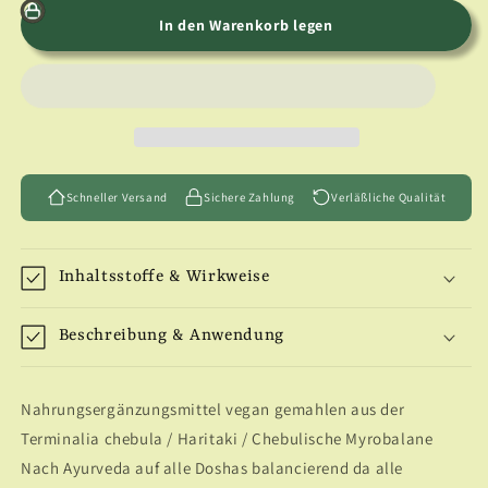
Menge
Menge
für
für
In den Warenkorb legen
Haritaki
Haritaki
Kapseln
Kapseln
Schneller Versand
Sichere Zahlung
Verläßliche Qualität
Inhaltsstoffe & Wirkweise
Beschreibung & Anwendung
Nahrungsergänzungsmittel vegan gemahlen aus der
Terminalia chebula / Haritaki / Chebulische Myrobalane
Nach Ayurveda auf alle Doshas balancierend da alle