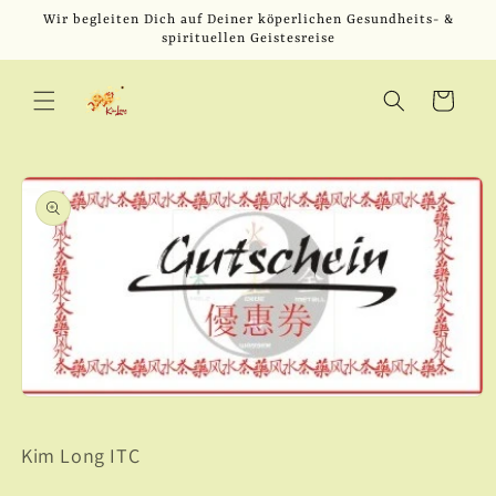
Direkt
Wir begleiten Dich auf Deiner köperlichen Gesundheits- &
zum
spirituellen Geistesreise
Inhalt
Warenkorb
u
oduktinformationen
ringen
Medien
1
in
Kim Long ITC
Modal
öffnen