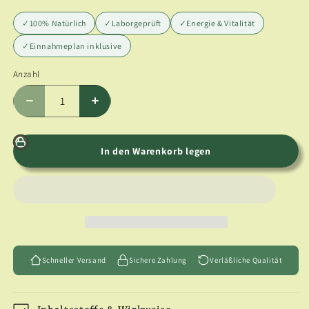
✓
100% Natürlich
✓
Laborgeprüft
✓
Energie & Vitalität
✓
Einnahmeplan inklusive
Anzahl
Anzahl
Verringere
Erhöhe
die
die
Menge
Menge
für
für
In den Warenkorb legen
Kotei
Kotei
Buddha
Buddha
Schneller Versand
Sichere Zahlung
Verläßliche Qualität