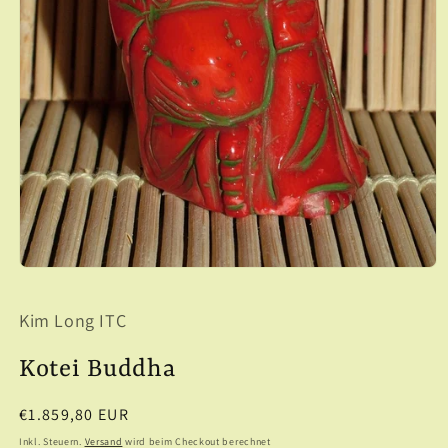
Medien
1
in
Kim Long ITC
Modal
öffnen
Kotei Buddha
Normaler
€1.859,80 EUR
Preis
Inkl. Steuern.
Versand
wird beim Checkout berechnet