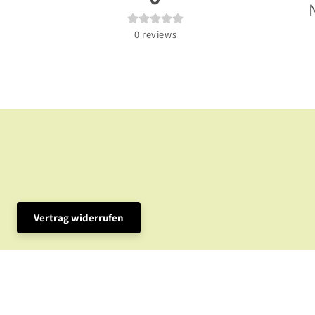
0
reviews
Vertrag widerrufen
Infos und News, Rabatte und tolle Aktionen? 
E-Mail