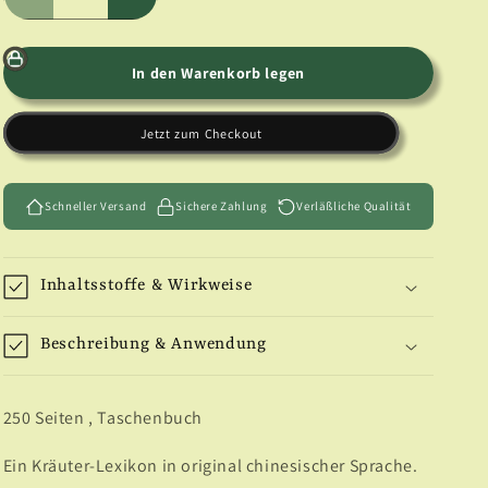
Verringere
Erhöhe
die
die
Menge
Menge
für
für
In den Warenkorb legen
Kräuter-
Kräuter-
Lexikon
Lexikon
Jetzt zum Checkout
auf
auf
Chinesisch
Chinesisch
Schneller Versand
Sichere Zahlung
Verläßliche Qualität
Inhaltsstoffe & Wirkweise
Beschreibung & Anwendung
250 Seiten , Taschenbuch
Ein Kräuter-Lexikon in original chinesischer Sprache.