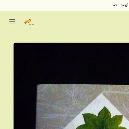
Direkt
Wir begl
zum
Inhalt
Zu
Produktinformationen
springen