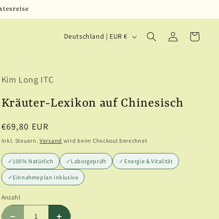
stesreise
L
Einloggen
Warenkorb
Deutschland | EUR €
a
n
Kim Long ITC
d
/
Kräuter-Lexikon auf Chinesisch
R
Normaler
€69,80 EUR
e
Preis
Inkl. Steuern.
Versand
wird beim Checkout berechnet
g
✓
100% Natürlich
✓
Laborgeprüft
✓
Energie & Vitalität
i
✓
Einnahmeplan inklusive
o
Anzahl
Anzahl
n