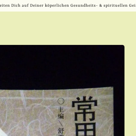
eiten Dich auf Deiner köperlichen Gesundheits- & spirituellen Gei