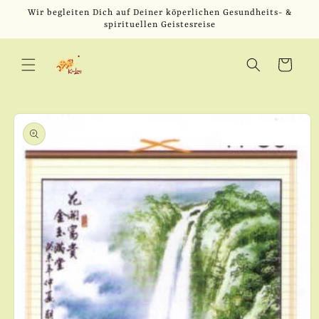
Direkt
Wir begleiten Dich auf Deiner köperlichen Gesundheits- &
zum
spirituellen Geistesreise
Inhalt
Warenkorb
u
oduktinformationen
ringen