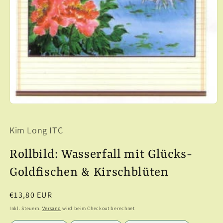
Medien
1
in
Kim Long ITC
Modal
öffnen
Rollbild: Wasserfall mit Glücks-
Goldfischen & Kirschblüten
Normaler
€13,80 EUR
Preis
Inkl. Steuern.
Versand
wird beim Checkout berechnet