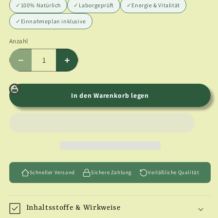
✓
100% Natürlich
✓
Laborgeprüft
✓
Energie & Vitalität
✓
Einnahmeplan inklusive
Anzahl
Anzahl
Verringere
Erhöhe
die
die
Menge
Menge
für
für
In den Warenkorb legen
Rollbild:
Rollbild:
Wasserfall
Wasserfall
mit
mit
Glücks-
Glücks-
Goldfischen
Goldfischen
&amp;
&amp;
Kirschblüten
Kirschblüten
Schneller Versand
Sichere Zahlung
Verläßliche Qualität
Inhaltsstoffe & Wirkweise