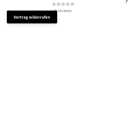
0
reviews
Vertrag widerrufen
Infos und News, Rabatte und tolle Aktionen? 
E-Mail