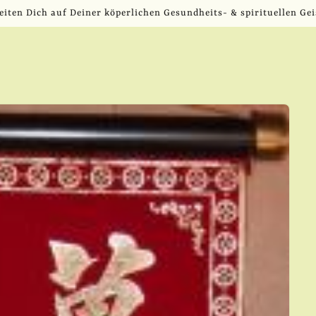
eiten Dich auf Deiner köperlichen Gesundheits- & spirituellen Gei