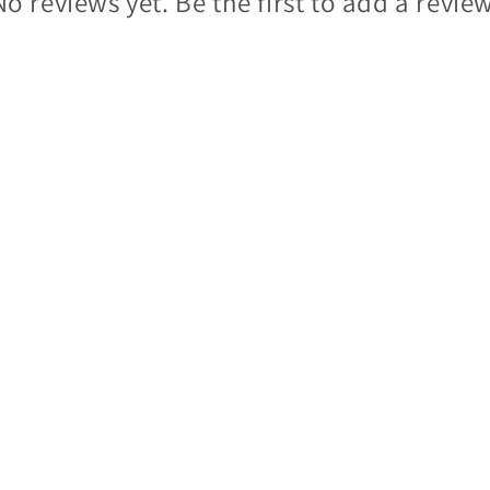
No reviews yet. Be the first to add a review
Du suchst andere Kontakt-Möglichkeiten?
Eine schnelle Frage?
Ruf uns gern an oder schreibe eine Telegram oder Whatsapp:
Telefon: 08341 97 27 13 6
Hier gleich anmelden und clever sparen: