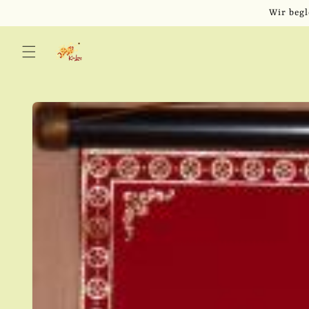
Direkt
Wir begl
zum
Inhalt
Zu
Produktinformationen
springen