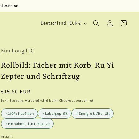
stesreise
L
Einloggen
Warenkorb
Deutschland | EUR €
a
n
Kim Long ITC
d
/
Rollbild: Fächer mit Korb, Ru Yi
R
Zepter und Schriftzug
e
Normaler
€15,80 EUR
g
Preis
Inkl. Steuern.
Versand
wird beim Checkout berechnet
i
✓
100% Natürlich
✓
Laborgeprüft
✓
Energie & Vitalität
o
✓
Einnahmeplan inklusive
n
Anzahl
Anzahl