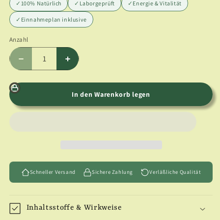
✓
100% Natürlich
✓
Laborgeprüft
✓
Energie & Vitalität
✓
Einnahmeplan inklusive
Anzahl
Anzahl
Verringere
Erhöhe
die
die
Menge
Menge
für
für
In den Warenkorb legen
Signierte
Signierte
Tee-
Tee-
Schale
Schale
aus
aus
Meisterhand
Meisterhand
&quot;ausgefallene
&quot;ausgefallene
Formgebung&quot;
Formgebung&quot;
Schneller Versand
Sichere Zahlung
Verläßliche Qualität
Inhaltsstoffe & Wirkweise