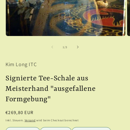
Medien
M
1
2
in
in
von
1
/
3
Modal
M
öffnen
ö
Kim Long ITC
Signierte Tee-Schale aus
Meisterhand "ausgefallene
Formgebung"
Normaler
€269,80 EUR
Preis
Inkl. Steuern.
Versand
wird beim Checkout berechnet