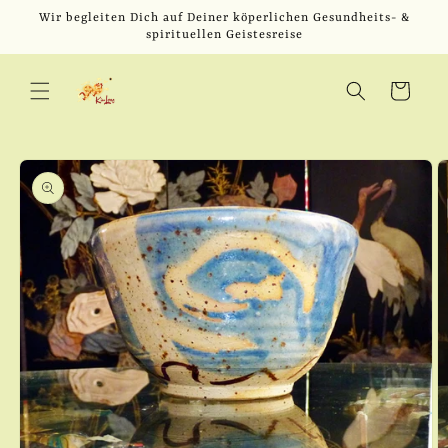
Direkt
Wir begleiten Dich auf Deiner köperlichen Gesundheits- &
zum
spirituellen Geistesreise
Inhalt
Warenkorb
u
oduktinformationen
ringen