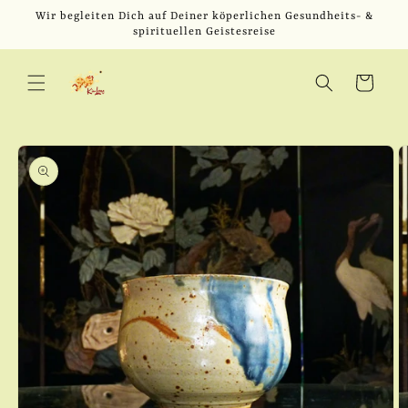
Direkt
Wir begleiten Dich auf Deiner köperlichen Gesundheits- &
zum
spirituellen Geistesreise
Inhalt
Warenkorb
u
oduktinformationen
ringen