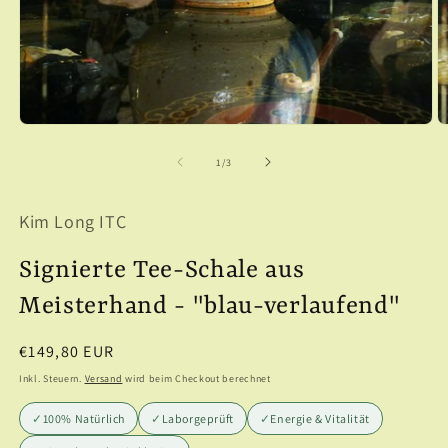
Medien
M
1
2
in
in
von
1
/
3
Modal
M
öffnen
ö
Kim Long ITC
Signierte Tee-Schale aus
Meisterhand - "blau-verlaufend"
Normaler
€149,80 EUR
Preis
Inkl. Steuern.
Versand
wird beim Checkout berechnet
✓
100% Natürlich
✓
Laborgeprüft
✓
Energie & Vitalität