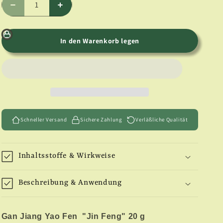
Verringere
Erhöhe
die
die
Menge
Menge
für
für
In den Warenkorb legen
Süßholz-
Süßholz-
Extrakt-
Extrakt-
Pulver
Pulver
20
20
g
g
Schneller Versand
Sichere Zahlung
Verläßliche Qualität
Inhaltsstoffe & Wirkweise
Beschreibung & Anwendung
Gan Jiang Yao Fen "Jin Feng" 20 g