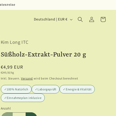
stesreise
L
Einloggen
Warenkorb
Deutschland | EUR €
a
n
Kim Long ITC
d
/
Süßholz-Extrakt-Pulver 20 g
R
Normaler
€4,99 EUR
e
Grundpreis
€249,50/kg
Preis
Inkl. Steuern.
Versand
wird beim Checkout berechnet
g
i
✓
100% Natürlich
✓
Laborgeprüft
✓
Energie & Vitalität
o
✓
Einnahmeplan inklusive
n
Anzahl
Anzahl