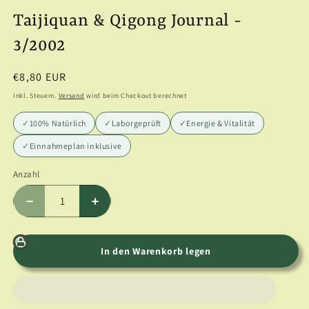
Taijiquan & Qigong Journal -
3/2002
Normaler
€8,80 EUR
Preis
Inkl. Steuern.
Versand
wird beim Checkout berechnet
✓
100% Natürlich
✓
Laborgeprüft
✓
Energie & Vitalität
✓
Einnahmeplan inklusive
Anzahl
Anzahl
Verringere
Erhöhe
die
die
Menge
Menge
für
für
In den Warenkorb legen
Taijiquan
Taijiquan
&amp;
&amp;
Qigong
Qigong
Journal
Journal