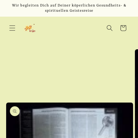
Direkt
Wir begleiten Dich auf Deiner köperlichen Gesundheits- &
zum
spirituellen Geistesreise
Inhalt
Warenkorb
u
oduktinformationen
ringen