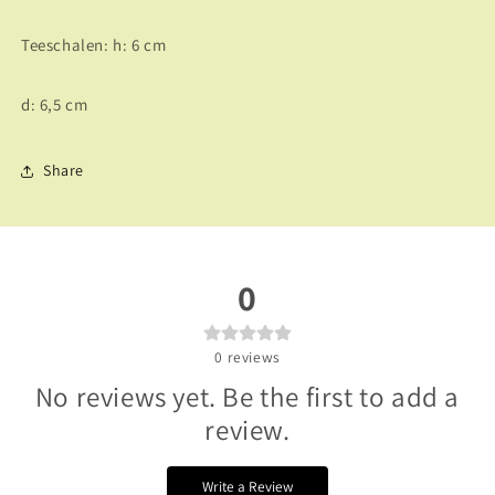
Teeschalen: h: 6 cm
d: 6,5 cm
Share
0
0
reviews
No reviews yet. Be the first to add a
review.
Write a Review