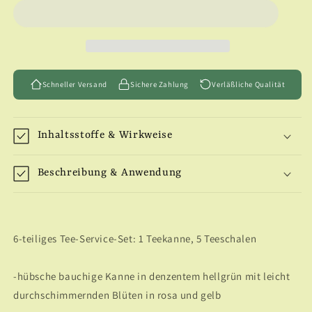
Service
Service
&quot;Blattgrün&quot;
&quot;Blattgrün&quot;
Schneller Versand
Sichere Zahlung
Verläßliche Qualität
Inhaltsstoffe & Wirkweise
Beschreibung & Anwendung
6-teiliges Tee-Service-Set: 1 Teekanne, 5 Teeschalen
-hübsche bauchige Kanne in denzentem hellgrün mit leicht
durchschimmernden Blüten in rosa und gelb