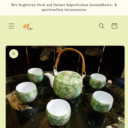
Direkt
Wir begleiten Dich auf Deiner köperlichen Gesundheits- &
zum
spirituellen Geistesreise
Inhalt
Warenkorb
u
oduktinformationen
ringen