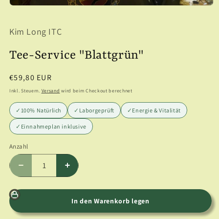
Medien
1
in
Kim Long ITC
Modal
öffnen
Tee-Service "Blattgrün"
Normaler
€59,80 EUR
Preis
Inkl. Steuern.
Versand
wird beim Checkout berechnet
✓
100% Natürlich
✓
Laborgeprüft
✓
Energie & Vitalität
✓
Einnahmeplan inklusive
Anzahl
Anzahl
Verringere
Erhöhe
die
die
Menge
Menge
für
für
In den Warenkorb legen
Tee-
Tee-