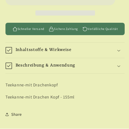
Drachenkopf
Drachenkopf
Schneller Versand
Sichere Zahlung
Verläßliche Qualität
Inhaltsstoffe & Wirkweise
Beschreibung & Anwendung
Teekanne-mit Drachenkopf
Teekanne-mit Drachen Kopf - 155ml
Share