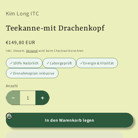
1
in
Kim Long ITC
Modal
öffnen
Teekanne-mit Drachenkopf
Normaler
€149,80 EUR
Preis
Inkl. Steuern.
Versand
wird beim Checkout berechnet
✓
100% Natürlich
✓
Laborgeprüft
✓
Energie & Vitalität
✓
Einnahmeplan inklusive
Anzahl
Anzahl
Verringere
Erhöhe
die
die
Menge
Menge
für
für
In den Warenkorb legen
Teekanne-
Teekanne-
mit
mit