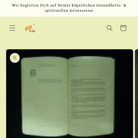
Direkt
Wir begleiten Dich auf Deiner köperlichen Gesundheits- &
zum
spirituellen Geistesreise
Inhalt
Warenkorb
u
oduktinformationen
ringen