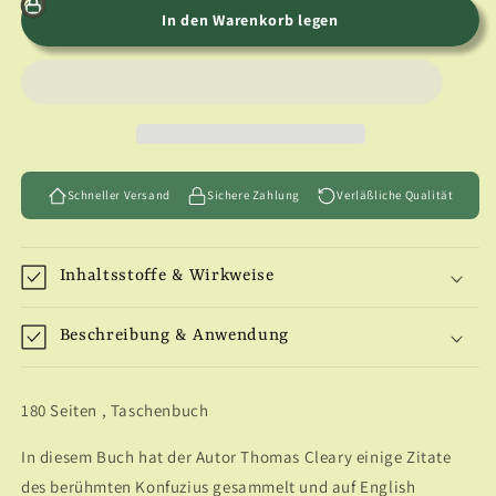
für
für
In den Warenkorb legen
The
The
essential
essential
Confucius
Confucius
Schneller Versand
Sichere Zahlung
Verläßliche Qualität
Inhaltsstoffe & Wirkweise
Beschreibung & Anwendung
180 Seiten , Taschenbuch
In diesem Buch hat der Autor Thomas Cleary einige Zitate
des berühmten Konfuzius gesammelt und auf English