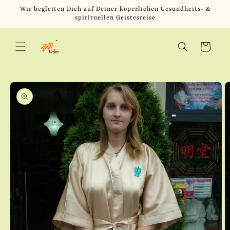
Direkt
Wir begleiten Dich auf Deiner köperlichen Gesundheits- &
zum
spirituellen Geistesreise
Inhalt
Warenkorb
u
oduktinformationen
ringen