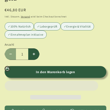
Normaler
€46,80 EUR
Preis
Inkl. Steuern.
Versand
wird beim Checkout berechnet
✓
100% Natürlich
✓
Laborgeprüft
✓
Energie & Vitalität
✓
Einnahmeplan inklusive
Anzahl
Anzahl
Verringere
Erhöhe
die
die
Menge
Menge
für
für
In den Warenkorb legen
Traditionell
Traditionell
chinesischer
chinesischer
Kimono
Kimono
-
-
gold
gold