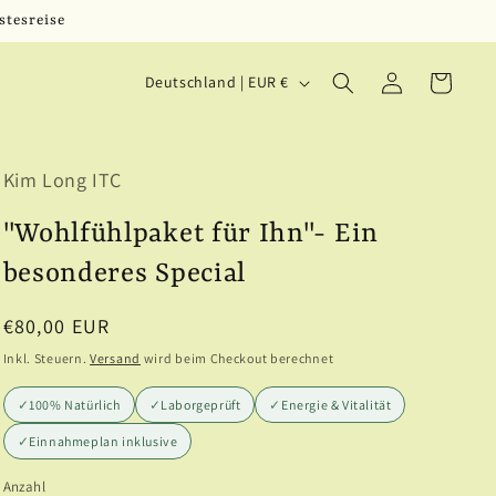
stesreise
L
Einloggen
Warenkorb
Deutschland | EUR €
a
n
Kim Long ITC
d
/
"Wohlfühlpaket für Ihn"- Ein
R
besonderes Special
e
Normaler
€80,00 EUR
g
Preis
Inkl. Steuern.
Versand
wird beim Checkout berechnet
i
✓
100% Natürlich
✓
Laborgeprüft
✓
Energie & Vitalität
o
✓
Einnahmeplan inklusive
n
Anzahl
Anzahl