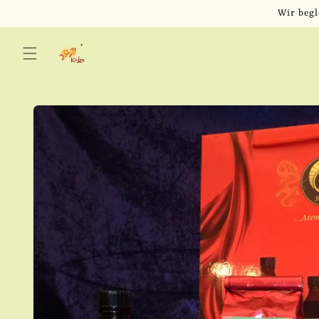
Direkt
Wir begl
zum
Inhalt
Zu
Produktinformationen
springen