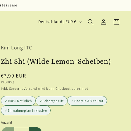
stesreise
L
Einloggen
Warenkorb
Deutschland | EUR €
a
n
Kim Long ITC
d
/
Zhi Shi (Wilde Lemon-Scheiben)
R
Normaler
€7,99 EUR
e
Grundpreis
€99,88/kg
Preis
Inkl. Steuern.
Versand
wird beim Checkout berechnet
g
i
✓
100% Natürlich
✓
Laborgeprüft
✓
Energie & Vitalität
o
✓
Einnahmeplan inklusive
n
Anzahl
Anzahl