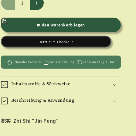
Verringere
Erhöhe
die
die
Menge
Menge
für
für
In den Warenkorb legen
Zhi
Zhi
Shi
Shi
Jetzt zum Checkout
(Wilde
(Wilde
Lemon-
Lemon-
Scheiben)
Scheiben)
Schneller Versand
Sichere Zahlung
Verläßliche Qualität
Inhaltsstoffe & Wirkweise
Beschreibung & Anwendung
枳实
Zhi Shi "Jin Feng"