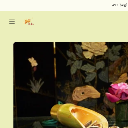
Direkt
Wir begl
zum
Inhalt
Zu
Produktinformationen
springen