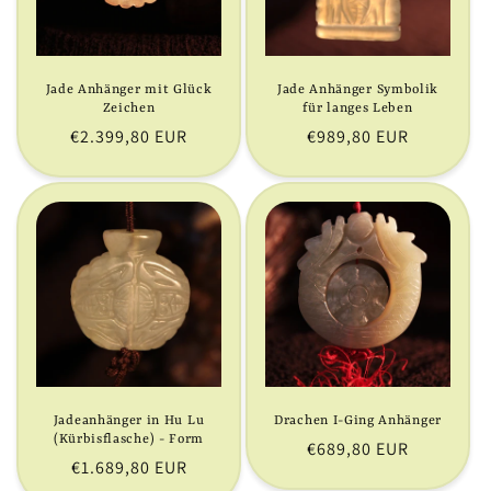
Jade Anhänger mit Glück
Jade Anhänger Symbolik
Zeichen
für langes Leben
Normaler
€2.399,80 EUR
Normaler
€989,80 EUR
Preis
Preis
Jadeanhänger in Hu Lu
Drachen I-Ging Anhänger
(Kürbisflasche) - Form
Normaler
€689,80 EUR
Normaler
€1.689,80 EUR
Preis