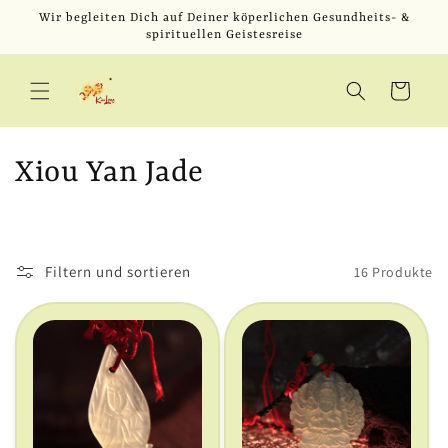
Direkt
Wir begleiten Dich auf Deiner köperlichen Gesundheits- &
zum
spirituellen Geistesreise
Inhalt
Warenkorb
K
Xiou Yan Jade
a
t
Filtern und sortieren
16 Produkte
e
g
o
r