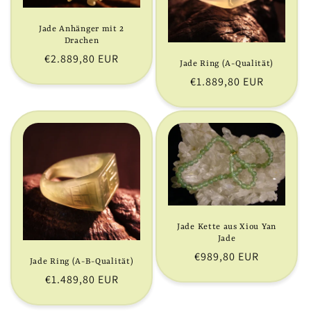
Jade Anhänger mit 2
Drachen
Normaler
€2.889,80 EUR
Jade Ring (A-Qualität)
Preis
Normaler
€1.889,80 EUR
Preis
Jade Kette aus Xiou Yan
Jade
Normaler
€989,80 EUR
Jade Ring (A-B-Qualität)
Preis
Normaler
€1.489,80 EUR
Preis