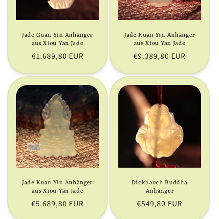
i
e
Jade Guan Yin Anhänger
Jade Kuan Yin Anhänger
aus Xiou Yan Jade
aus Xiou Yan Jade
:
Normaler
€1.689,80 EUR
Normaler
€9.389,80 EUR
Preis
Preis
Jade Kuan Yin Anhänger
Dickbauch Buddha
aus Xiou Yan Jade
Anhänger
Normaler
€5.689,80 EUR
Normaler
€549,80 EUR
Preis
Preis